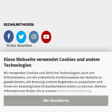
BEZAHLMETHODEN:
Sicher Bezahlen
>
Vorkasse
Diese Webseite verwendet Cookies und andere
- auf Deutsches Konto
Technologien
>
PayPal
Wir verwenden Cookies und ähnliche Technologien, auch von
Drittanbietern, um die ordentliche Funktionsweise der Website zu
gewährleisten, die Nutzung unseres Angebotes zu analysieren und
Ihnen ein bestmögliches Einkaufserlebnis bieten zu können. Weitere
Informationen finden Sie in unserer
Datenschutzerklärung
.
Vertrag widerrufen
Alle Akzeptieren
Onlineshop erstellen
mit Gambio.de © 2026