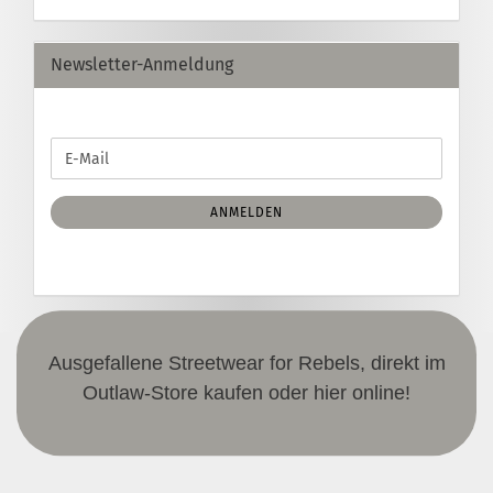
Newsletter-Anmeldung
WEITER
E-
ZUR
Mail
NEWSLETTER-
ANMELDUNG
ANMELDEN
Ausgefallene Streetwear for Rebels, direkt im
Outlaw-Store kaufen oder hier online!