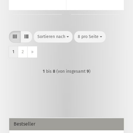
Sortieren nach
pro Seite
Sortieren nach
8 pro Seite
1
2
»
1
bis
8
(von insgesamt
9
)
Bestseller