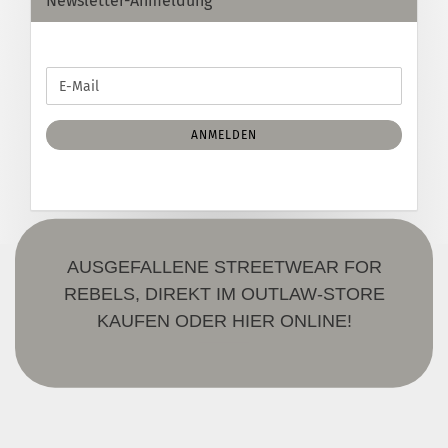
Newsletter-Anmeldung
WEITER
E-
ZUR
Mail
NEWSLETTER-
ANMELDUNG
ANMELDEN
AUSGEFALLENE STREETWEAR FOR
REBELS, DIREKT IM OUTLAW-STORE
KAUFEN ODER HIER ONLINE!