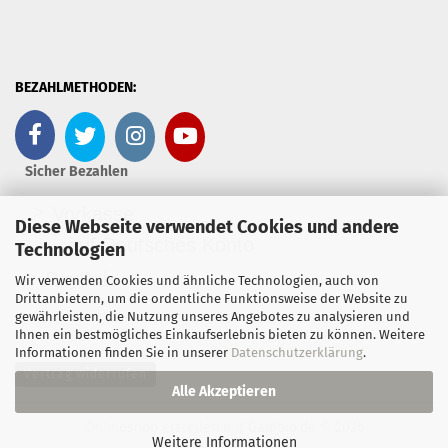
BEZAHLMETHODEN:
Sicher Bezahlen
>
Vorkasse
Diese Webseite verwendet Cookies und andere
- auf Deutsches Konto
Technologien
>
PayPal
Wir verwenden Cookies und ähnliche Technologien, auch von
Drittanbietern, um die ordentliche Funktionsweise der Website zu
gewährleisten, die Nutzung unseres Angebotes zu analysieren und
Ihnen ein bestmögliches Einkaufserlebnis bieten zu können. Weitere
Informationen finden Sie in unserer
Datenschutzerklärung
.
Vertrag widerrufen
Alle Akzeptieren
Onlineshop erstellen
mit Gambio.de © 2026
Weitere Informationen