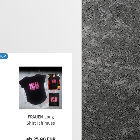
TOP
FRAUEN Long
Shirt Ich muss
gar nichts (
glitzer )
ab 25,90 EUR