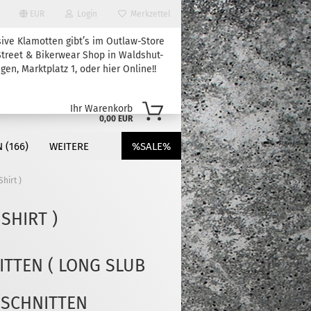
EUR
Login
Merkzettel
sive Klamotten gibt’s im Outlaw-Store
treet & Bikerwear Shop in Waldshut-
gen, Marktplatz 1, oder hier Online!!
Ihr Warenkorb
0,00 EUR
 (166)
WEITERE
%SALE%
Shirt )
 SHIRT )
?
ITTEN ( LONG SLUB
ESCHNITTEN