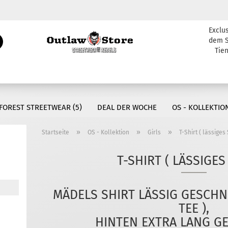
Exclu
Währung auswählen
Suche...
dem S
Tien
E-Mail
Lieferland
Passwort
FOREST STREETWEAR (5)
DEAL DER WOCHE
OS - KOLLEKTION
»
»
»
Startseite
OS - Kollektion
Girls
T-Shirt ( lässiges 
Konto erstellen
T-SHIRT ( LÄSSIGES
Passwort vergessen
MÄDELS SHIRT LÄSSIG GESCHN
TEE ),
HINTEN EXTRA LANG G